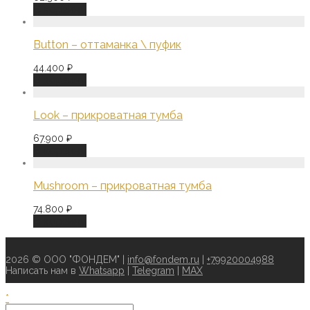
В корзину
Button – оттаманка \ пуфик
44.400
₽
В корзину
Look – прикроватная тумба
67.900
₽
В корзину
Mushroom – прикроватная тумба
74.800
₽
В корзину
2026 © ООО "ФОНДЕМ" |
info@fondem.ru
|
+79920004988
Написать нам в
Whatsapp
|
Telegram
|
MAX
*