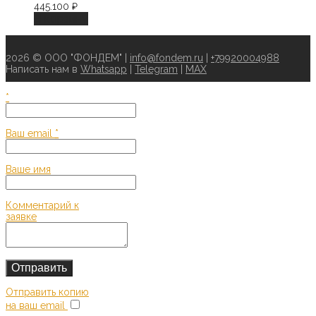
445.100
₽
В корзину
2026 © ООО "ФОНДЕМ" |
info@fondem.ru
|
+79920004988
Написать нам в
Whatsapp
|
Telegram
|
MAX
*
Ваш email
*
Ваше имя
Комментарий к
заявке
Отправить копию
на ваш email