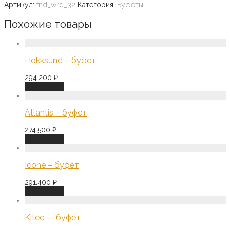
Артикул:
fnd_wrd_32
Категория:
Буфеты
Похожие товары
Hokksund – буфет
294.200
₽
В корзину
Atlantis – буфет
274.500
₽
В корзину
Icone – буфет
291.400
₽
В корзину
Kitee — буфет