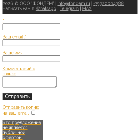
2026 © ООО "ФОНДЕМ" |
info@fondem.ru
|
+79920004988
Написать нам в
Whatsapp
|
Telegram
|
MAX
*
Ваш email
*
Ваше имя
Комментарий к
заявке
Отправить копию
на ваш email
Это предложение
не является
публичной
офертой!