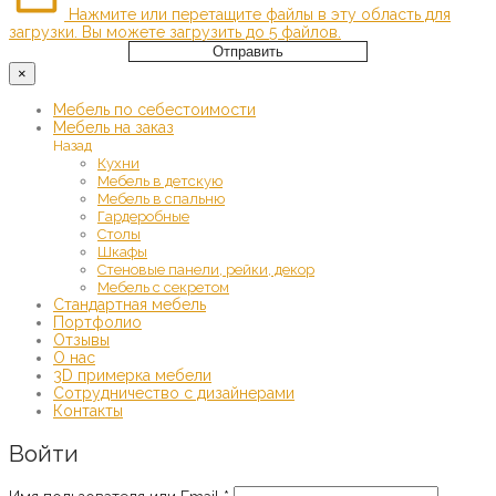
Нажмите или перетащите файлы в эту область для
загрузки.
Вы можете загрузить до 5 файлов.
Отправить
×
Мебель по себестоимости
Мебель на заказ
Назад
Кухни
Мебель в детскую
Мебель в спальню
Гардеробные
Столы
Шкафы
Стеновые панели, рейки, декор
Мебель с секретом
Стандартная мебель
Портфолио
Отзывы
О нас
3D примерка мебели
Сотрудничество с дизайнерами
Контакты
Войти
Обязательно