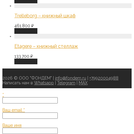
В корзину
Trelleborg – книжный шкаф
461.800
₽
В корзину
Etagere – книжный стеллаж
133.700
₽
В корзину
2026 © ООО "ФОНДЕМ" |
info@fondem.ru
|
+79920004988
Написать нам в
Whatsapp
|
Telegram
|
MAX
*
Ваш email
*
Ваше имя