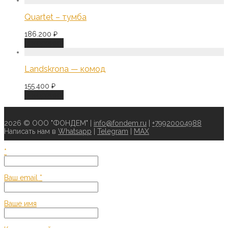
Quartet – тумба
186.200
₽
В корзину
Landskrona — комод
155.400
₽
В корзину
2026 © ООО "ФОНДЕМ" |
info@fondem.ru
|
+79920004988
Написать нам в
Whatsapp
|
Telegram
|
MAX
*
Ваш email
*
Ваше имя