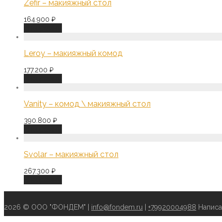
Zefir – макияжный стол
164.900
₽
В корзину
Leroy – макияжный комод
177.200
₽
В корзину
Vanity – комод \ макияжный стол
390.800
₽
В корзину
Svolar – макияжный стол
267.300
₽
В корзину
2026 © ООО "ФОНДЕМ" |
info@fondem.ru
|
+79920004988
Написа