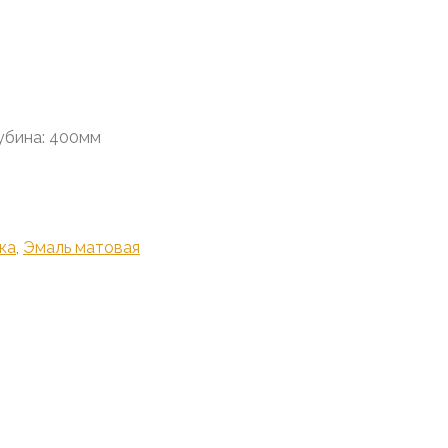
убина: 400мм
ка
,
Эмаль матовая