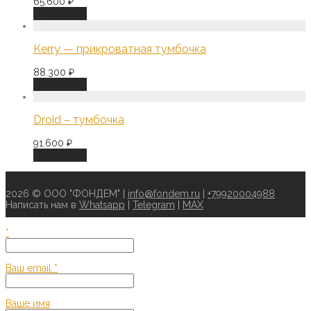
65.600
₽
В корзину
Kerry — прикроватная тумбочка
88.300
₽
В корзину
Droid – тумбочка
91.600
₽
В корзину
2026 © ООО "ФОНДЕМ" |
info@fondem.ru
|
+79920004988
Написать нам в
Whatsapp
|
Telegram
|
MAX
*
Ваш email
*
Ваше имя