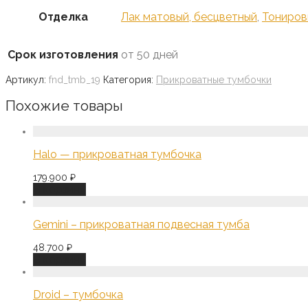
Отделка
Лак матовый, бесцветный
,
Тониров
Срок изготовления
от 50 дней
Артикул:
fnd_tmb_19
Категория:
Прикроватные тумбочки
Похожие товары
Halo — прикроватная тумбочка
179.900
₽
В корзину
Gemini – прикроватная подвесная тумба
48.700
₽
В корзину
Droid – тумбочка