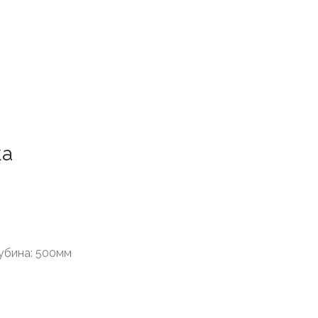
ка
убина: 500мм