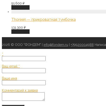
91.600
₽
В корзину
Thoreen — прикроватная тумбочка
131.300
₽
В корзину
2026 © ООО "ФОНДЕМ" |
info@fondem.ru
|
+79920004988
Написа
*
Ваш email
*
Ваше имя
Комментарий к заявке