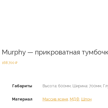
Murphy — прикроватная тумбоч
168.700
₽
Предзаказ
Габариты
Высота: 600мм, Ширина: 700мм, Гл
Материал
Массив ясеня
,
МДФ
,
Шпон