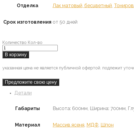
Отделка
Лак матовый, бесцветный
,
Тониров
Срок изготовления
от 50 дней
Количество
Кол-во
В корзину
указанная цена не является публичной офертой. подлежит уточ
Предложите свою цену
Детали
Габариты
Высота: 600мм, Ширина: 700мм, Гл
Материал
Массив ясеня
,
МДФ
,
Шпон