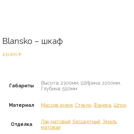
Blansko – шкаф
431.900
₽
Предзаказ
Высота: 2300мм, ШИрина: 2200мм,
Габариты
Глубина: 550мм
Материал
Массив ясеня
,
Стекло
,
Фанера
,
Шпон
Лак матовый, бесцветный
,
Эмаль
Отделка
матовая