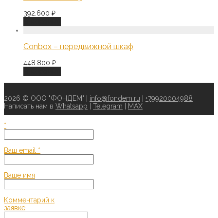
392.600
₽
В корзину
Conbox – передвижной шкаф
448.800
₽
В корзину
2026 © ООО "ФОНДЕМ" |
info@fondem.ru
|
+79920004988
Написать нам в
Whatsapp
|
Telegram
|
MAX
*
Ваш email
*
Ваше имя
Комментарий к
заявке