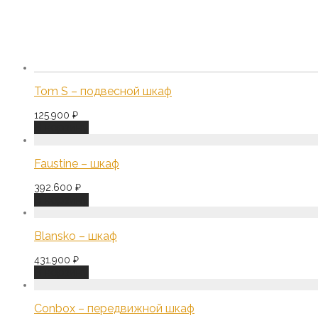
Tom S – подвесной шкаф
125.900
₽
В корзину
Faustine – шкаф
392.600
₽
В корзину
Blansko – шкаф
431.900
₽
В корзину
Conbox – передвижной шкаф