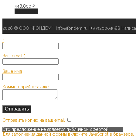
448.800
₽
В корзину
2026 © ООО "ФОНДЕМ" |
info@fondem.ru
|
+79920004988
Написа
*
Ваш email
*
Ваше имя
Комментарий к заявке
Отправить копию на ваш email
Это предложение не является публичной офертой!
Для заполнения данной формы включите JavaScript в браузере.