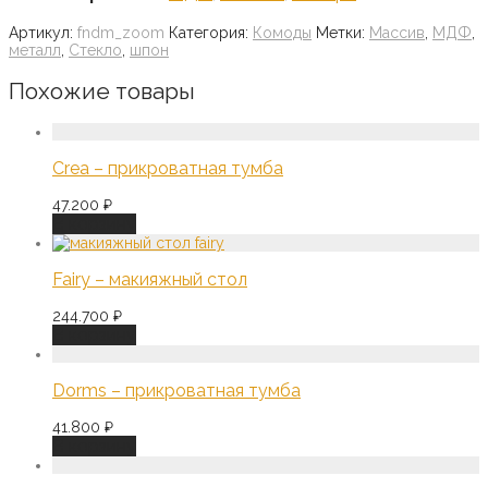
Артикул:
fndm_zoom
Категория:
Комоды
Метки:
Массив
,
МДФ
,
металл
,
Стекло
,
шпон
Похожие товары
Crea – прикроватная тумба
47.200
₽
В корзину
Fairy – макияжный стол
244.700
₽
В корзину
Dorms – прикроватная тумба
41.800
₽
В корзину