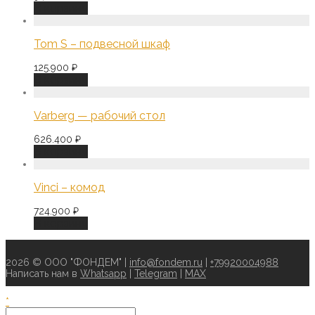
В корзину
Tom S – подвесной шкаф
125.900
₽
В корзину
Varberg — рабочий стол
626.400
₽
В корзину
Vinci – комод
724.900
₽
В корзину
2026 © ООО "ФОНДЕМ" |
info@fondem.ru
|
+79920004988
Написать нам в
Whatsapp
|
Telegram
|
MAX
*