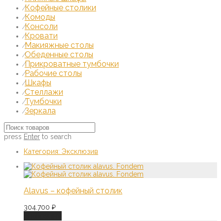
Кофейные столики
⁄
Комоды
⁄
Консоли
⁄
Кровати
⁄
Макияжные столы
⁄
Обеденные столы
⁄
Прикроватные тумбочки
⁄
Рабочие столы
⁄
Шкафы
⁄
Стеллажи
⁄
Тумбочки
⁄
Зеркала
⁄
press
Enter
to search
Категория:
Эксклюзив
Alavus – кофейный столик
304.700
₽
В корзину